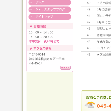
リンク
50
６月の診
Ｄｒ．スタッフブログ
49
5月の診
48
既にご予
サイトマップ
47
4月中に
46
新型コロ
10：00 ～ 14：00
45
診療時間
16：00 ～ 20：00
年中無休 夜20時まで
44
年末年始
43
10月１２
〒245-0014
42
★G.W診
神奈川県横浜市泉区中田南
4-1-45-1F